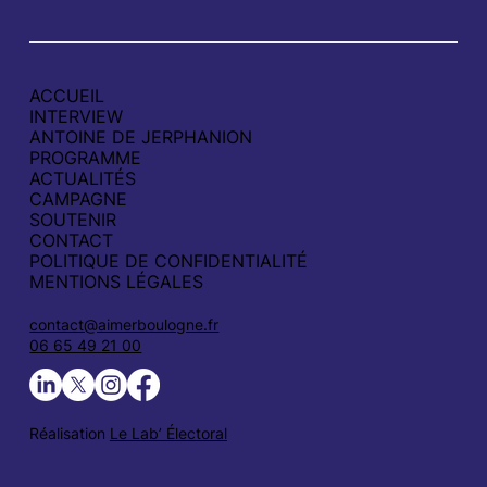
ACCUEIL
INTERVIEW
ANTOINE DE JERPHANION
PROGRAMME
ACTUALITÉS
CAMPAGNE
SOUTENIR
CONTACT
POLITIQUE DE CONFIDENTIALITÉ
MENTIONS LÉGALES
contact@aimerboulogne.fr
06 65 49 21 00
Réalisation
Le Lab’ Électoral