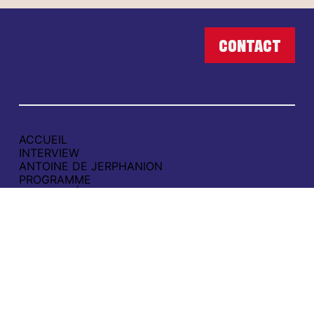
ACCUEIL
INTERVIEW
ANTOINE DE JERPHANION
PROGRAMME
ACTUALITÉS
CAMPAGNE
SOUTENIR
CONTACT
POLITIQUE DE CONFIDENTIALITÉ
MENTIONS LÉGALES
contact@aimerboulogne.fr
06 65 49 21 00