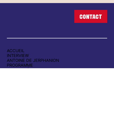
ACCUEIL
INTERVIEW
ANTOINE DE JERPHANION
PROGRAMME
ACTUALITÉS
CAMPAGNE
SOUTENIR
CONTACT
POLITIQUE DE CONFIDENTIALITÉ
MENTIONS LÉGALES
contact@aimerboulogne.fr
06 65 49 21 00