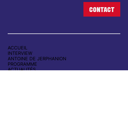
ACCUEIL
INTERVIEW
ANTOINE DE JERPHANION
PROGRAMME
ACTUALITÉS
CAMPAGNE
SOUTENIR
CONTACT
POLITIQUE DE CONFIDENTIALITÉ
MENTIONS LÉGALES
contact@aimerboulogne.fr
06 65 49 21 00