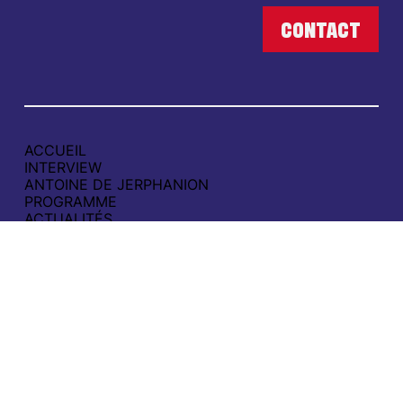
ACCUEIL
INTERVIEW
ANTOINE DE JERPHANION
PROGRAMME
ACTUALITÉS
CAMPAGNE
SOUTENIR
CONTACT
POLITIQUE DE CONFIDENTIALITÉ
MENTIONS LÉGALES
contact@aimerboulogne.fr
06 65 49 21 00