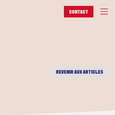
Les chiffres derrière la dérive financière de la majorité
sortante
REVENIR AUX ARTICLES